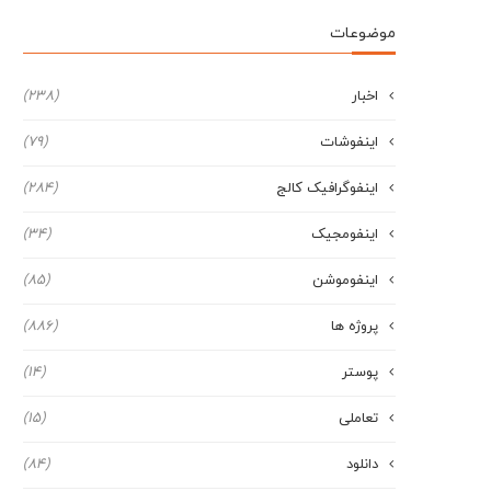
موضوعات
اخبار
(238)
اینفوشات
(79)
اینفوگرافیک کالج
(284)
اینفومجیک
(34)
اینفوموشن
(85)
پروژه ها
(886)
پوستر
(14)
تعاملی
(15)
دانلود
(84)