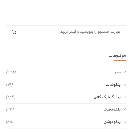
موضوعات
اخبار
(238)
اینفوشات
(79)
اینفوگرافیک کالج
(284)
اینفومجیک
(34)
اینفوموشن
(85)