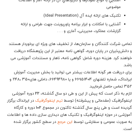
آشنايي با انواع نمودارها و كاربردهاي آن در ارائه آمار و اطلاعات
موضوعی
تکنیک های ارائه ایده آل (Ideal Presentation)
آشنایی با امکانات و ابزار برنامه پاورپوینت جهت طراحی و ارائه
گزارشات عملکرد، مدیریتی، آماری و . . .
تمامی شرکت کنندگان و سازمان‌ها، از تخفيف های ویژه ای برخوردار هستند
و دانش‌پذيران در پايان دوره، گواهي نامه معتبر از این پژوهشگاه دریافت
خواهند کرد. هزینه دوره شامل: گواهی نامه، ناهار و مستندات آموزشی می
باشد.
برای دریافت هر گونه اطلاعات بیشتر می توانید با بخش مدیریت آموزش
ایرانداک، شماره تلفنهای ۶۶۹۵۱۴۰۴ و یا 66494980، داخلی های۳۵۰ ،۲۴۸ و
۳۵۲ تماس حاصل فرمایید.
لازم به ذکر است که پیش از این و طی دو سال گذشته،
22
دوره آموزشی
اینفوگرافیک (مقدماتی و پیشرفته) توسط
تیم اینفوگرافیک
در ایرانداک برگزار
گردیده است و طی پنج سال گذشته تاکنون در مجموع
102
دوره و کارگاه
آموزشی در حوزه اینفوگرافیک و تکنیک های دیداری سازی داده ها و اطلاعات
به صورت عمومی و سفارشی توسط
این مرجع
در سطح کشور برگزار شده
است.