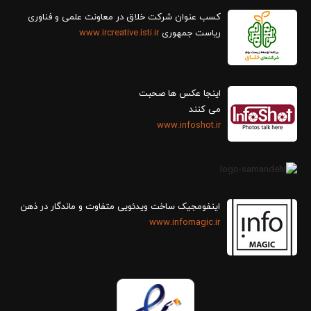
کسب عنوان شرکت خلاق در معاونت علمی و فناوری
ریاست جمهوری
www.ircreative.isti.ir
اینجا عکس ها صحبت
می کنند
www.infoshot.ir
اینفومجیک ساخت ویدئویی متفاوت و ماندگار در ذهن
www.infomagic.ir