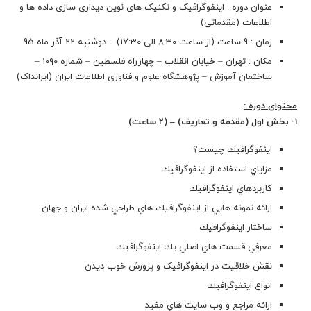
عنوان دوره : اینفوگرافیک و تکنیک های نوین دیداری سازی داده ها و
اطلاعات (مقدماتی)
زمان : 9 ساعت (از ساعت 8:30 الی 17:30) – دوشنبه 22 آذر ماه 95
مکان : تهران – خيابان انقلاب – چهارراه فلسطين – شماره ۱۰۹۰ –
ساختمان آموزش – پژوهشگاه علوم و فناوری اطلاعات ایران (ایرانداک)
محتوای دوره :
1- بخش اول (مقدمه و تعاریف) – (2 ساعت)
اينفوگرافيك چيست؟
مزاياي استفاده از اينفوگرافيك
كاربردهاي اينفوگرافيك
ارائه نمونه هايي از اينفوگرافيك هاي طراحي شده ايران و جهان
ساختار اينفوگرافيك
معرفي قسمت هاي اصلي يك اينفوگرافيك
نقش خلاقیت در اینفوگرافیک و پرورش خوب دیدن
انواع اينفوگرافيك
ارائه مراجع و وب سايت هاي مفيد