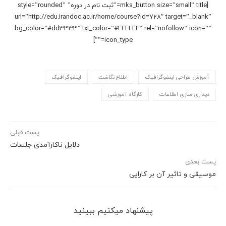
[mks_button size=”small” title=”ثبت نام در دوره” style=”rounded”
url=”http://edu.irandoc.ac.ir/home/course?id=728″ target=”_blank”
bg_color=”#dd3333″ txt_color=”#FFFFFF” rel=”nofollow” icon=””
icon_type=””]
آموزش طراحی اینفوگرافیک
اطلاع نگاشت
اینفوگرافیک
دیداری سازی اطلاعات
کارگاه آموزشی
پست قبلی
دلایل ناکارآمدی جلسات
پست بعدی
موسیقی و تاثیر آن بر کارایی
پیشنهاد می‎کنیم ببینید