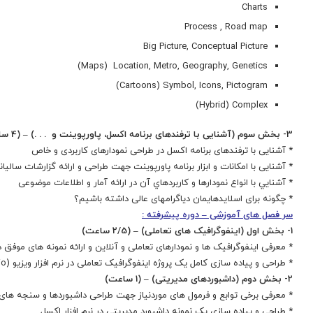
Charts
Process , Road map
Big Picture, Conceptual Picture
Maps) Location, Metro, Geography, Genetics)
Cartoons) Symbol, Icons, Pictogram)
Hybrid) Complex)
3- بخش سوم (آشنایی با ترفندهای برنامه اکسل، پاورپوینت و . . .) – (4 ساعت)
* آشنایی با ترفندهای برنامه اکسل در طراحی نمودارهای کاربردی و خاص
* آشنایی با امکانات و ابزار برنامه پاورپوینت جهت طراحی و ارائه گزارشات سالیان
* آشنايي با انواع نمودارها و كاربردهاي آن در ارائه آمار و اطلاعات موضوعی
* چگونه برای اسلایدهایمان دیاگرام‎های عالی داشته باشیم؟
سر فصل های آموزشی – دوره پیشرفته :
1- بخش اول (اینفوگرافیک های تعاملی) – (2/5 ساعت)
* معرفی اینفوگرافیک ها و نمودارهای تعاملی و آنلاین و ارائه نمونه های موفق 
* طراحی و پیاده سازی کامل یک پروژه اینفوگرافیک تعاملی در نرم افزار ویزیو (Microsoft Visio)
2- بخش دوم (داشبوردهای مدیریتی) – (1 ساعت)
* معرفی برخی توابع و فرمول های موردنیاز جهت طراحی داشبوردها و سنجه های گر
* طراحی و پیاده سازی یک نمونه داشبورد مدیریتی در نرم افزار اکسل