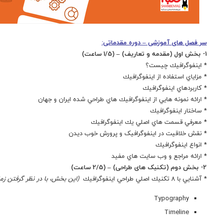
سر فصل های آموزشی – دوره مقدماتی:
1- بخش اول (مقدمه و تعاریف) – (1/5 ساعت)
* اينفوگرافيك چيست؟
* مزاياي استفاده از اينفوگرافيك
* كاربردهاي اينفوگرافيك
* ارائه نمونه هايي از اينفوگرافيك هاي طراحي شده ايران و جهان
* ساختار اينفوگرافيك
* معرفي قسمت هاي اصلي يك اينفوگرافيك
* نقش خلاقیت در اینفوگرافیک و پرورش خوب دیدن
* انواع اينفوگرافيك
* ارائه مراجع و وب سايت هاي مفيد
2- بخش دوم (تکنیک های طراحی) – (2/5 ساعت)
* آشنايي با 8 تكنيك اصلي طراحي اينفوگرافيك
(اين بخش، با در نظر گرفتن زما
Typography
Timeline