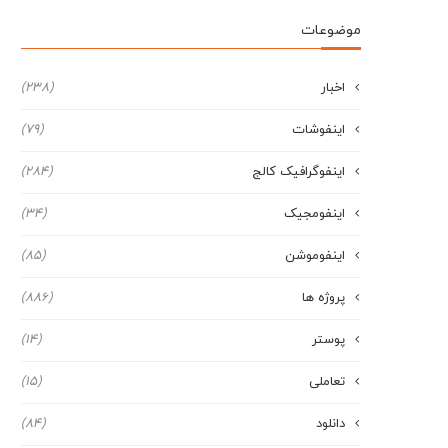
موضوعات
اخبار
(238)
اینفوشات
(79)
اینفوگرافیک کالج
(284)
اینفومجیک
(34)
اینفوموشن
(85)
پروژه ها
(886)
پوستر
(14)
تعاملی
(15)
دانلود
(84)