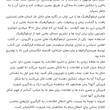
بالایی را تشکیل دهد، به سادگی از طریق بصری دریافت کند و حتی آن را به
خاطر بسپارد.
اولین اینفوگرافیک ها را می توان در نگاره های داخل غار انسان های نخستین
یافت. با گذشت زمان و پیشرفت بشر ، اینفوگرافیک ها جنبه علمی تر و
کاربردی تری به خود گرفتند . به گونه ای که اواخر سال 1400 میلادی لئوناردو
داوینچی برای بیان ایده ها و تشریح مسائل علمی خود از اینفوگرافیک
استفاده نمود. یکی از نخستین اینفوگرافیک های مدرن و کاربردی ، در کتاب
اطلس سیاسی و تجاری ویلیام سیلوستر مورد استفاده قرارگرفت. این کتاب
توسط هیستوگرام‌ها و چارت‌های میله‌ای، اقتصاد انگلستان قرن 18 را توضیح
داده بود.
مغز ما علاقه زیادی به تحلیل و ذخیره اطلاعات به صورت بصری دارد. حتی
ارتباط میان اشیا و اطلاعات را به شکل بصری ذخیره می‌کند نه لغوی. برای
مثال به سه لغت مداد، تلفن و تلویزیون فکر کنید- چه چیز اول به ذهنتان
می‌آید؟ آیا به حروف تشکیل دهنده این لغات فکر می‌کنید یا به شکل
فیزیکی آنها؟ پس همانطور که مشاهده می‌کنید درک و یادگیری صورت
فیزیکی و بصری داده ها و اطلاعات برای مغز ما به مراتب آسانتر از فهم شکل
نوشتاری آنها است.
امروزه با توجه به سرعت بالاي انتقال اطلاعات، به كارگيري ابزارهاي مناسب
اطلاع رساني براي انتقال پيام به مخاطبان يك ضرورت انكارناپذير است.