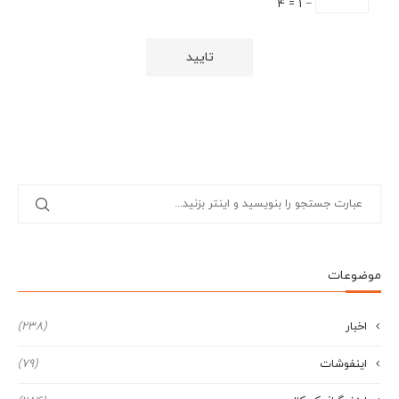
− 1 = 4
موضوعات
اخبار
(238)
اینفوشات
(79)