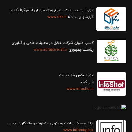
ابزارها و محصولات متنوع ویژه طراحان اینفوگرافیک و
گزارش‎های سالانه
www.d2k.ir
کسب عنوان شرکت خلاق در معاونت علمی و فناوری
ریاست جمهوری
www.ircreative.isti.ir
اینجا عکس ها صحبت
می کنند
www.infoshot.ir
اینفومجیک ساخت ویدئویی متفاوت و ماندگار در ذهن
www.infomagic.ir