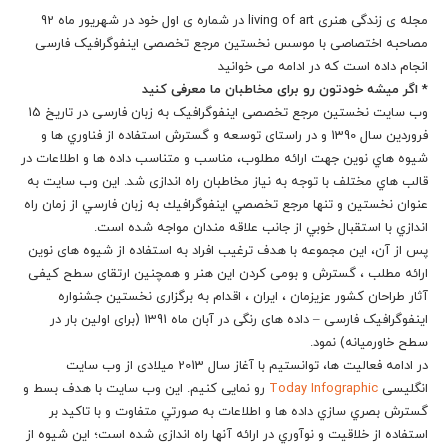
مجله ی زندگی هنری living of art در شماره ی اول خود در شهریور ماه 92
مصاحبه اختصاصی با موسس نخستین مرجع تخصصی اینفوگرافیک فارسی
انجام داده است که در ادامه می خوانید
* اگر میشه خودتون رو برای مخاطبان ما معرفی کنید
وب سايت نخستین مرجع تخصصی اینفوگرافیک به زبان فارسی در تاريخ 15
فروردين سال 1390 و در راستای توسعه و گسترش استفاده از فناوري ها و
شيوه هاي نوين جهت ارائه مطلوب، مناسب و متناسب داده ها و اطلاعات در
قالب هاي مختلف با توجه به نياز مخاطبان راه اندازی شد. اين وب سايت به
عنوان نخستين و تنها مرجع تخصصي اينفوگرافيك به زبان فارسي از زمان راه
اندازي با استقبال خوبي از جانب علاقه مندان مواجه شده است.
پس از آن، این مجموعه با هدف ترغیب افراد به استفاده از شیوه های نوین
ارائه مطلب ، گسترش و بومی کردن این هنر و همچنین ارتقای سطح کیفی
آثار طراحان کشور عزیزمان ، ایران ، اقدام به برگزاری نخستین جشنواره
اینفوگرافیک فارسی – داده های رنگی در آبان ماه 1391 (برای اولین بار در
سطح خاورمیانه) نمود.
در ادامه فعالیت ها، توانستیم با آغاز سال 2013 میلادی از وب سایت
انگلیسی
Today Infographic
رو نمایی کنیم. این وب سایت با هدف بسط و
گسترش بصري سازي داده ها و اطلاعات به صورتي متفاوت و با تاكيد بر
استفاده از خلاقيت و نوآوري در ارائه آنها راه اندازی شده است؛ این شیوه از