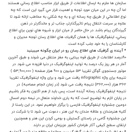
سازمان ها ملزم به ارسال اطلاعات از طريق ابزار مناسب اطلاع رساني هستند
اما آن چه در اين ميان مورد توجه و اهميت قرار مي گيرد اين است كه چه
نوع اطلاعاتي از طريق چه رسانه اي و به چه شكلي به مخاطب ارائه شود تا
علاوه بر سرعت انتقال پيام تاثيرگذارتر، جذاب تر و ماندگارتر در ذهن
گيرندگان پيام باشد. در حال حاضر از ميان ابزار و شيوه هاي نوين براي اطلاع
رساني، اينفوگرافیک ها يا همان گرافيك هاي اطلاع رسان توجه مدیران و
كارشناسان را به خود جلب كرده است.
* آینده ی گرافیک های اطلاع رسان رو در ایران چگونه میبینید
90درصد اطلاعات از طریق قوه بینایی به مغز منتقل می شوند و طبق آخرین
آمار در هر روز یک درصد به تولید اینفوگرافیک در دنیا افزوده می شود. در
موتور جستجوی گوگل تقریبا 53 میلیون و 900 هزار صفحه ( 53,900,000 )
نتیجه برای واژه infographic یافت می شود و برای واژه اینفوگرافیک تقریبا
362 هزار (362,000) نتیجه یافت می شود (در زمان انجام مصاحبه). در
نتیجه اینفوگرافیک رسانه آینده است، پس باید از هم اکنون به فکر باشیم.
در پایان لازم به توضیح است که به یاری خداوند متعال در نیمه دوم امسال
دومین جشنواره اینفوگرافیک فارسی را برگزار خواهیم نمود. در این راستا از
کلیه هنرمندان و علاقه مندان به این هنر ، دعوت می شود تا با شرکت در
این جشنواره گامی در راستای گسترش و بومی کردن این هنر و همچنین
ارتقای سطح کیفی آثار طراحان کشور عزیزمان ایران بر دارند.