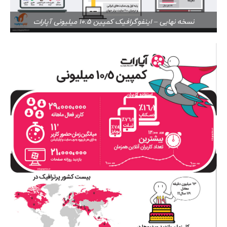
نسخه نهایی – اینفوگرافیک کمپین 10.5 میلیونی آپارات