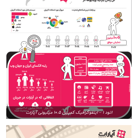
اتود 1 – اینفوگرافیک کمپین 10.5 میلیونی آپارات