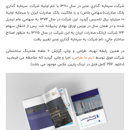
شرکت سرمايه گذاري غدير در سال 1370 با نام اوليه شرکت سرمايه گذاري
بانک صادرات(سهامي خاص) و با مالکيت بانک صادرات ايران با سرمايه اوليه
10 ميليارد ريال تاسيس گرديد. اين شرکت در سال 1374 به سهامي عام تبديل
شده و در همان سال در بورس اوراق بهادار پذيرفته شد. پس از انتقال سهام
124 شرکت ازبانک صادرات ايران به اين شرکت در سال 1375 به منظور اصلاح
ساختار مالي، نام شرکت به سرمايه گذاري غدير تغيير يافت .
در همین رابطه تهیه، طراحی و چاپ گزارش 6 ماهه هلدینگ ساختمانی
شرکت فوق توسط
تیم ما طراحی
، اجرا و چاپ گردید که ملاحظه می فرمایید.
(دانلود PDF کامل فایل در لینک پایین عکس موجود می باشد)