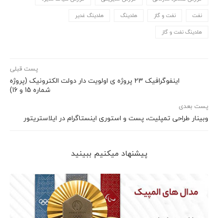
نفت
نفت و گاز
هلدینگ
هلدینگ غدیر
هلدینگ نفت و گاز
پست قبلی
اینفوگرافیک 23 پروژه ی اولویت دار دولت الکترونیک (پروژه
شماره 15 و 16)
پست بعدی
وبینار طراحی تمپلیت، پست و استوری اینستاگرام در ایلاستریتور
پیشنهاد می‎کنیم ببینید