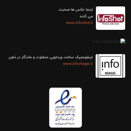
اینجا عکس ها صحبت
می کنند
www.infoshot.ir
اینفومجیک ساخت ویدئویی متفاوت و ماندگار در ذهن
www.infomagic.ir